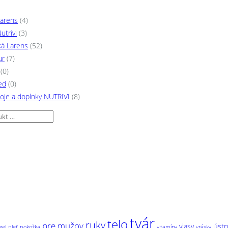
Larens
(4)
utrivi
(3)
á Larens
(52)
ur
(7)
(0)
ed
(0)
poje a doplnky NUTRIVI
(8)
tvár
telo
ruky
pre mužov
ústn
vlasy
gel
pleť
pokožka
vitamíny
vrásky