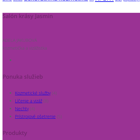
Salón krásy Jasmin
ADELA JAKUBOVÁ
kozmetička a vizážistka
Ponuka služieb
Kozmetické služby
(4)
Líčenie a vizáž
(8)
Nechty
(4)
Prístrojové ošetrenie
(5)
Produkty