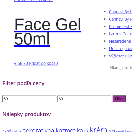
Cannavi By 
Face Gel
Cannavi By N
Kozmeceutik
50ml
Larens Colo
Nezaradené
Uncategoriz
Výživové ná
€
58.73
Pridať do košíka
Filter podľa ceny
Minimálna
Maximálna
Filter
cena
cena
Nálepky produktov
krém
dekoratívna kozmetika
akné
olej
dekolt
krk
peptidový 