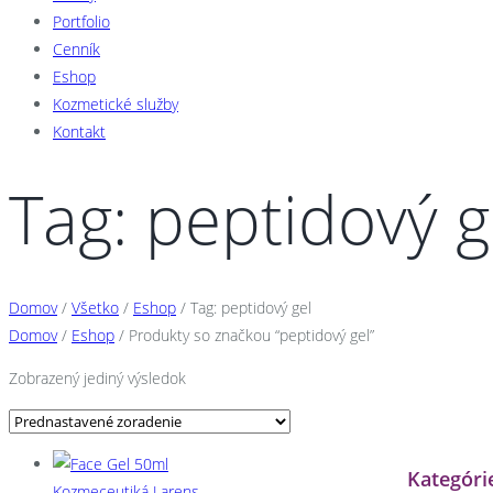
Portfolio
Cenník
Eshop
Kozmetické služby
Kontakt
Tag: peptidový g
Domov
/
Všetko
/
Eshop
/
Tag: peptidový gel
Domov
/
Eshop
/ Produkty so značkou “peptidový gel”
Zobrazený jediný výsledok
Kategóri
Kozmeceutiká Larens