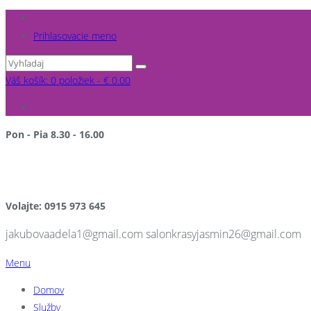
Prihlasovacie meno
Váš košík: 0 položiek -
€
0.00
Pon - Pia 8.30 - 16.00
po pracovnej dobe a v sobotu NA OBJEDNÁVKU
Volajte: 0915 973 645
jakubovaadela1@gmail.com salonkrasyjasmin26@gmail.com
Menu
Domov
Služby