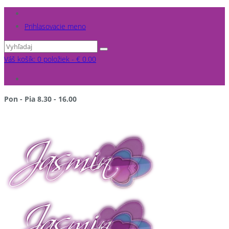
Prihlasovacie meno
Váš košík: 0 položiek -
€
0.00
Pon - Pia 8.30 - 16.00
po pracovnej dobe a v sobotu NA OBJEDNÁVKU