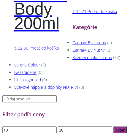
Body
€
14.71
Pridať do košíka
200ml
Kategórie
Cannavi By Larens
(4)
€
22.36
Pridať do košíka
Cannavi By Nutrivi
(3)
Kozmeceutiká Larens
(52)
Larens Colour
(7)
Nezaradené
(0)
Uncategorized
(0)
Výživové nápoje a doplnky NUTRIVI
(8)
Filter podľa ceny
Minimálna
Maximálna
Filter