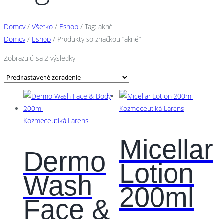
Domov
/
Všetko
/
Eshop
/
Tag: akné
Domov
/
Eshop
/ Produkty so značkou “akné”
Zobrazujú sa 2 výsledky
Kozmeceutiká Larens
Kozmeceutiká Larens
Micellar
Dermo
Lotion
Wash
200ml
Face &