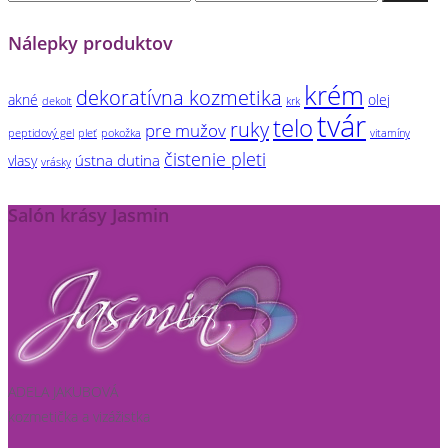
cena
cena
Nálepky produktov
krém
dekoratívna kozmetika
akné
olej
dekolt
krk
tvár
telo
ruky
pre mužov
peptidový gel
pleť
pokožka
vitamíny
čistenie pleti
ústna dutina
vlasy
vrásky
Salón krásy Jasmin
ADELA JAKUBOVÁ
kozmetička a vizážistka