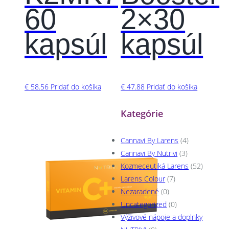
60
2×30
kapsúl
kapsúl
€
58.56
Pridať do košíka
€
47.88
Pridať do košíka
Kategórie
Cannavi By Larens
(4)
Cannavi By Nutrivi
(3)
Kozmeceutiká Larens
(52)
Larens Colour
(7)
Nezaradené
(0)
Uncategorized
(0)
Výživové nápoje a doplnky