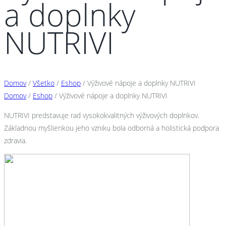
a doplnky
NUTRIVI
Domov
/
Všetko
/
Eshop
/
Výživové nápoje a doplnky NUTRIVI
Domov
/
Eshop
/ Výživové nápoje a doplnky NUTRIVI
NUTRIVI predstavuje rad vysokokvalitných výživových doplnkov.
Základnou myšlienkou jeho vzniku bola odborná a holistická podpora
zdravia.