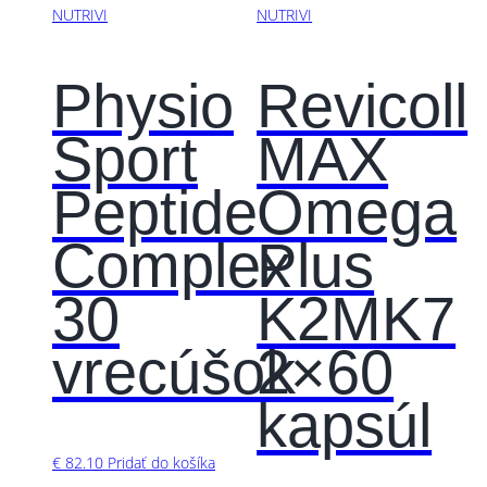
NUTRIVI
NUTRIVI
Physio
Revicoll
Sport
MAX
Peptide
Omega
Complex
Plus
30
K2MK7
vrecúšok
2×60
kapsúl
€
82.10
Pridať do košíka