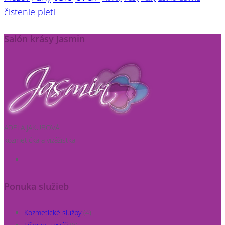
čistenie pleti
Salón krásy Jasmin
ADELA JAKUBOVÁ
kozmetička a vizážistka
Ponuka služieb
Kozmetické služby
(4)