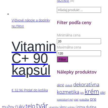
NUTRIVI
(8)
Výživové nápoje a doplnky
Filter podľa ceny
NUTRIVI
Minimálna cena
Vitamin
Maximálna cena
C+ 90
Filter
kapsúl
Nálepky produktov
dekoratívna
akné
dekolt
krém
€
32.96
Pridať do košíka
kozmetika
olej
krk
pre
peptidový gel
pleť
pokožka
tvár
telo
ruky
mužov
ústna dutina
vlasy
vitamíny
vrásky