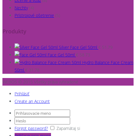
Líčenie a vizáž
(8)
Nechty
(4)
Prístrojové ošetrenie
(5)
Produkty
Silver Face Gel 50ml
€
51.79
Face Gel 50ml
€
58.73
Hydro Balance Face Cream
50ml
€
31.78
WEBOS © 2015 Všetky práva vyhradené
Prihlásiť
Create an Account
Forgot password?
Zapamätaj si
Prihlasovacie meno