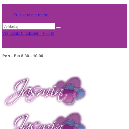
Prihlasovacie meno
Váš košík: 0 položiek -
€
0.00
Pon - Pia 8.30 - 16.00
po pracovnej dobe a v sobotu NA OBJEDNÁVKU