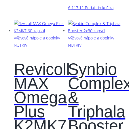
€
117.11
Pridať do košíka
Výživové nápoje a doplnky
Výživové nápoje a doplnky
NUTRIVI
NUTRIVI
Revicoll
Synbio
MAX
Comple
Omega
&
Plus
Triphala
K2MK7
Booster