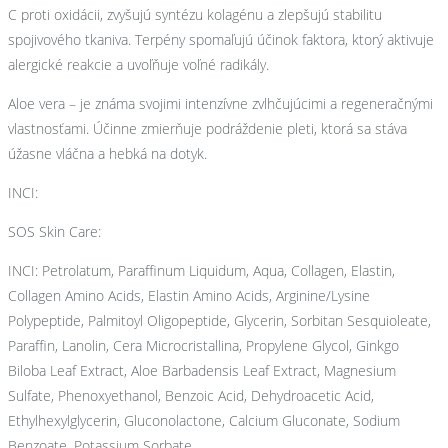
C proti oxidácii, zvyšujú syntézu kolagénu a zlepšujú stabilitu
spojivového tkaniva. Terpény spomaľujú účinok faktora, ktorý aktivuje
alergické reakcie a uvoľňuje voľné radikály.
Aloe vera – je známa svojimi intenzívne zvlhčujúcimi a regeneračnými
vlastnosťami. Účinne zmierňuje podráždenie pleti, ktorá sa stáva
úžasne vláčna a hebká na dotyk.
INCI:
SOS Skin Care:
INCI: Petrolatum, Paraffinum Liquidum, Aqua, Collagen, Elastin,
Collagen Amino Acids, Elastin Amino Acids, Arginine/Lysine
Polypeptide, Palmitoyl Oligopeptide, Glycerin, Sorbitan Sesquioleate,
Paraffin, Lanolin, Cera Microcristallina, Propylene Glycol, Ginkgo
Biloba Leaf Extract, Aloe Barbadensis Leaf Extract, Magnesium
Sulfate, Phenoxyethanol, Benzoic Acid, Dehydroacetic Acid,
Ethylhexylglycerin, Gluconolactone, Calcium Gluconate, Sodium
Benzoate, Potassium Sorbate