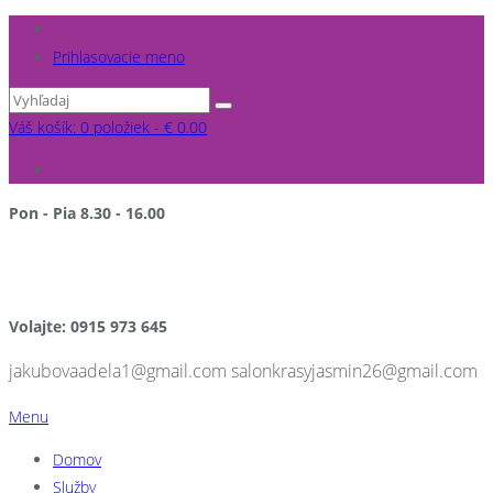
Prihlasovacie meno
Váš košík: 0 položiek -
€
0.00
Pon - Pia 8.30 - 16.00
po pracovnej dobe a v sobotu NA OBJEDNÁVKU
Volajte: 0915 973 645
jakubovaadela1@gmail.com salonkrasyjasmin26@gmail.com
Menu
Domov
Služby