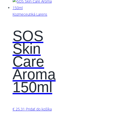
Kozmeceutiká Larens
SOS
Skin
Care
Aroma
150ml
€
25.31
Pridať do košíka