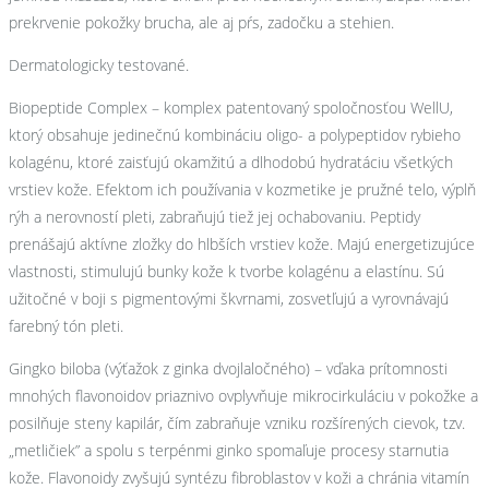
prekrvenie pokožky brucha, ale aj pŕs, zadočku a stehien.
Dermatologicky testované.
Biopeptide Complex – komplex patentovaný spoločnosťou WellU,
ktorý obsahuje jedinečnú kombináciu oligo- a polypeptidov rybieho
kolagénu, ktoré zaisťujú okamžitú a dlhodobú hydratáciu všetkých
vrstiev kože. Efektom ich používania v kozmetike je pružné telo, výplň
rýh a nerovností pleti, zabraňujú tiež jej ochabovaniu. Peptidy
prenášajú aktívne zložky do hlbších vrstiev kože. Majú energetizujúce
vlastnosti, stimulujú bunky kože k tvorbe kolagénu a elastínu. Sú
užitočné v boji s pigmentovými škvrnami, zosvetľujú a vyrovnávajú
farebný tón pleti.
Gingko biloba (výťažok z ginka dvojlaločného) – vďaka prítomnosti
mnohých flavonoidov priaznivo ovplyvňuje mikrocirkuláciu v pokožke a
posilňuje steny kapilár, čím zabraňuje vzniku rozšírených cievok, tzv.
„metličiek” a spolu s terpénmi ginko spomaľuje procesy starnutia
kože. Flavonoidy zvyšujú syntézu fibroblastov v koži a chránia vitamín