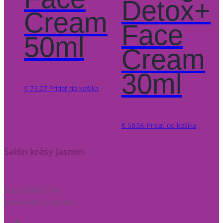
Detox+
Cream
Face
50ml
Cream
30ml
€
73.27
Pridať do košíka
€
58.56
Pridať do košíka
Salón krásy Jasmin
ADELA JAKUBOVÁ
kozmetička a vizážistka