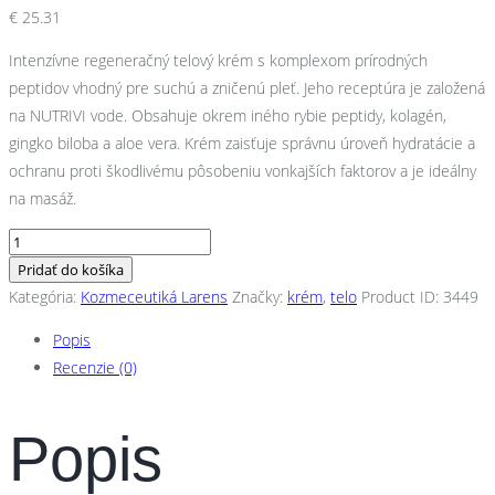
€
25.31
Intenzívne regeneračný telový krém s komplexom prírodných
peptidov vhodný pre suchú a zničenú pleť. Jeho receptúra je založená
na NUTRIVI vode. Obsahuje okrem iného rybie peptidy, kolagén,
gingko biloba a aloe vera. Krém zaisťuje správnu úroveň hydratácie a
ochranu proti škodlivému pôsobeniu vonkajších faktorov a je ideálny
na masáž.
množstvo
SOS
Pridať do košíka
Skin
Kategória:
Kozmeceutiká Larens
Značky:
krém
,
telo
Product ID:
3449
Care
Popis
150ml
Recenzie (0)
Popis