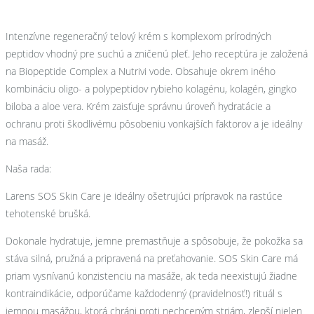
Intenzívne regeneračný telový krém s komplexom prírodných
peptidov vhodný pre suchú a zničenú pleť. Jeho receptúra je založená
na Biopeptide Complex a Nutrivi vode. Obsahuje okrem iného
kombináciu oligo- a polypeptidov rybieho kolagénu, kolagén, gingko
biloba a aloe vera. Krém zaisťuje správnu úroveň hydratácie a
ochranu proti škodlivému pôsobeniu vonkajších faktorov a je ideálny
na masáž.
Naša rada:
Larens SOS Skin Care je ideálny ošetrujúci prípravok na rastúce
tehotenské brušká.
Dokonale hydratuje, jemne premastňuje a spôsobuje, že pokožka sa
stáva silná, pružná a pripravená na preťahovanie. SOS Skin Care má
priam vysnívanú konzistenciu na masáže, ak teda neexistujú žiadne
kontraindikácie, odporúčame každodenný (pravidelnosť!) rituál s
jemnou masážou, ktorá chráni proti nechceným striám, zlepší nielen