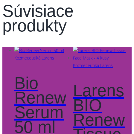
Súvisiace
produkty
Kozmeceutiká Larens
Kozmeceutiká Larens
Bio
Larens
Renew
BIO
Serum
Renew
50 ml