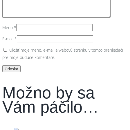
Meno
*
E-mail
*
Uložiť moje meno, e-mail a webovú stránku v tomto prehliadači
pre moje budúce komentáre.
Možno by sa
Vám páčilo…