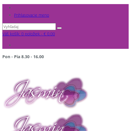
Prihlasovacie meno
Váš košík: 0 položiek -
€
0.00
Pon - Pia 8.30 - 16.00
po pracovnej dobe a v sobotu NA OBJEDNÁVKU