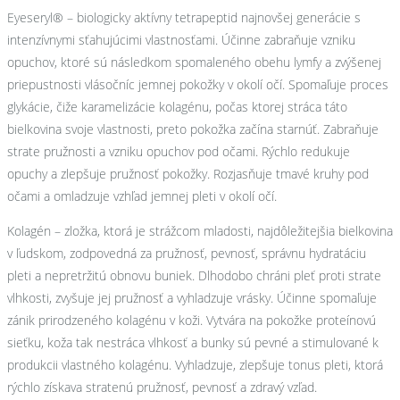
Eyeseryl® – biologicky aktívny tetrapeptid najnovšej generácie s
intenzívnymi sťahujúcimi vlastnosťami. Účinne zabraňuje vzniku
opuchov, ktoré sú následkom spomaleného obehu lymfy a zvýšenej
priepustnosti vlásočníc jemnej pokožky v okolí očí. Spomaľuje proces
glykácie, čiže karamelizácie kolagénu, počas ktorej stráca táto
bielkovina svoje vlastnosti, preto pokožka začína starnúť. Zabraňuje
strate pružnosti a vzniku opuchov pod očami. Rýchlo redukuje
opuchy a zlepšuje pružnosť pokožky. Rozjasňuje tmavé kruhy pod
očami a omladzuje vzhľad jemnej pleti v okolí očí.
Kolagén – zložka, ktorá je strážcom mladosti, najdôležitejšia bielkovina
v ľudskom, zodpovedná za pružnosť, pevnosť, správnu hydratáciu
pleti a nepretržitú obnovu buniek. Dlhodobo chráni pleť proti strate
vlhkosti, zvyšuje jej pružnosť a vyhladzuje vrásky. Účinne spomaľuje
zánik prirodzeného kolagénu v koži. Vytvára na pokožke proteínovú
sieťku, koža tak nestráca vlhkosť a bunky sú pevné a stimulované k
produkcii vlastného kolagénu. Vyhladzuje, zlepšuje tonus pleti, ktorá
rýchlo získava stratenú pružnosť, pevnosť a zdravý vzľad.