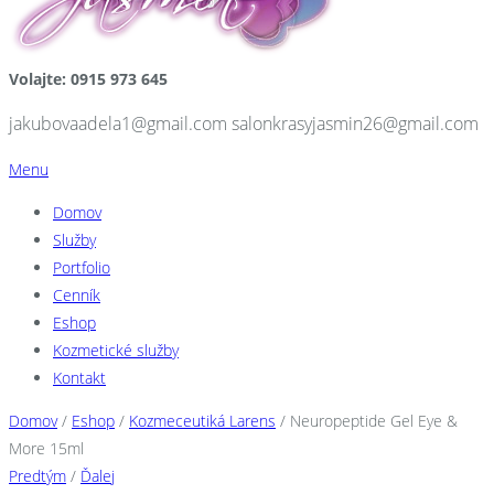
Volajte: 0915 973 645
jakubovaadela1@gmail.com salonkrasyjasmin26@gmail.com
Menu
Domov
Služby
Portfolio
Cenník
Eshop
Kozmetické služby
Kontakt
Domov
/
Eshop
/
Kozmeceutiká Larens
/ Neuropeptide Gel Eye &
More 15ml
Predtým
/
Ďalej