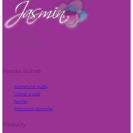
ADELA JAKUBOVÁ
kozmetička a vizážistka
Ponuka služieb
Kozmetické služby
(4)
Líčenie a vizáž
(8)
Nechty
(4)
Prístrojové ošetrenie
(5)
Produkty