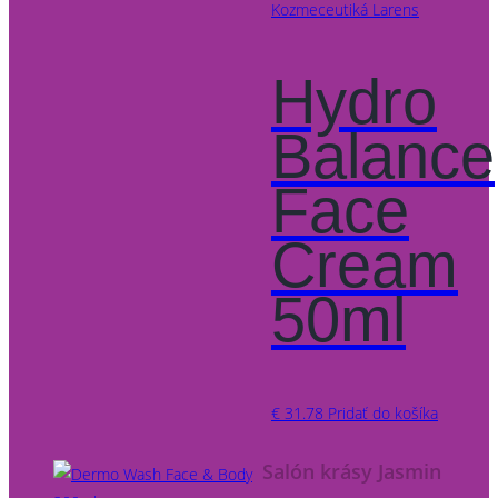
Kozmeceutiká Larens
Hydro
Balance
Face
Cream
50ml
€
31.78
Pridať do košíka
Salón krásy Jasmin