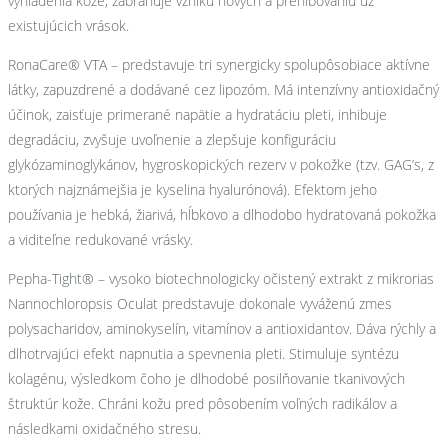
vyhladenia kože, zabraňuje vzniku nových a prehlbovaniu už
existujúcich vrások.
RonaCare® VTA – predstavuje tri synergicky spolupôsobiace aktívne
látky, zapuzdrené a dodávané cez lipozóm. Má intenzívny antioxidačný
účinok, zaisťuje primerané napätie a hydratáciu pleti, inhibuje
degradáciu, zvyšuje uvoľnenie a zlepšuje konfiguráciu
glykózaminoglykánov, hygroskopických rezerv v pokožke (tzv. GAG’s, z
ktorých najznámejšia je kyselina hyalurónová). Efektom jeho
používania je hebká, žiarivá, hĺbkovo a dlhodobo hydratovaná pokožka
a viditeľne redukované vrásky.
Pepha-Tight® – vysoko biotechnologicky očistený extrakt z mikrorias
Nannochloropsis Oculat predstavuje dokonale vyváženú zmes
polysacharidov, aminokyselín, vitamínov a antioxidantov. Dáva rýchly a
dlhotrvajúci efekt napnutia a spevnenia pleti. Stimuluje syntézu
kolagénu, výsledkom čoho je dlhodobé posilňovanie tkanivových
štruktúr kože. Chráni kožu pred pôsobením voľných radikálov a
následkami oxidačného stresu.