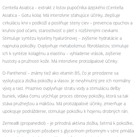
Centella Asiatica – extrakt z listov pupočníka ázijského (Centella
Asiatica – Gotu kola). Má intenzívne sťahujúce účinky, zlepšuje
cirkuláciu krvi v podkoží a posilňuje steny ciev – prevencia opuchov a
kruhov pod očami, starostlivosť o pleť s rozšírenými cievkami.
Stimuluje syntézu kyseliny hyalurónovej – zvýšenie hydratácie a
napnutia pokožky. Ovplyvňuje metabolizmus fibroblastov, stimuluje
ich k syntéze kolagénu a elastínu – vyhladenie vrások, zvýšenie
hustoty a pružnosti kože. Má intenzívne protizápalové účinky.
D-Panthenol – známy tiež ako vitamín B5, čo je prirodzene sa
vyskytujúca zložka pokožky a vlasov. Je nevyhnutný pre ich normálny
vývoj a rast. Priaznivo ovplyvňuje stratu vody a stimuláciu deľby
buniek, vďaka čomu urýchľuje proces obnovy pokožky, ktorá sa tak
stáva pružnejšou a mäkšou. Má protizápalové účinky, zmierňuje a
upokojuje podráždenie, stimuluje pokožku k hojeniu drobných rán.
Zemea® (propanediol) – je prírodná aktívna zložka, šetrná k pokožke,
ktorá v synergickom pôsobení s glycerínom prítomným v sére prináša