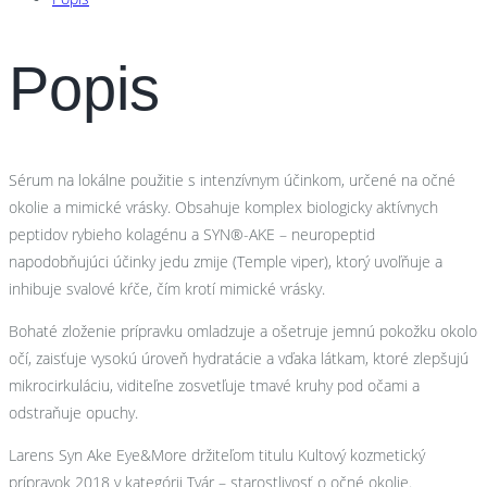
&
More
15ml
Popis
Sérum na lokálne použitie s intenzívnym účinkom, určené na očné
okolie a mimické vrásky. Obsahuje komplex biologicky aktívnych
peptidov rybieho kolagénu a SYN®-AKE – neuropeptid
napodobňujúci účinky jedu zmije (Temple viper), ktorý uvoľňuje a
inhibuje svalové kŕče, čím krotí mimické vrásky.
Bohaté zloženie prípravku omladzuje a ošetruje jemnú pokožku okolo
očí, zaisťuje vysokú úroveň hydratácie a vďaka látkam, ktoré zlepšujú
mikrocirkuláciu, viditeľne zosvetľuje tmavé kruhy pod očami a
odstraňuje opuchy.
Larens Syn Ake Eye&More držiteľom titulu Kultový kozmetický
prípravok 2018 v kategórii Tvár – starostlivosť o očné okolie.