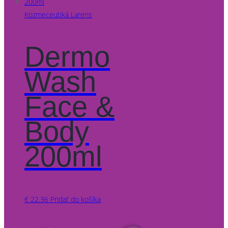
Kozmeceutiká Larens
Dermo
Wash
Face &
Body
200ml
€
22.36
Pridať do košíka