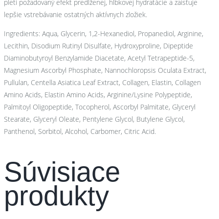
pleti požadovaný efekt predlženej, hĺbkovej hydratácie a zaisťuje
lepšie vstrebávanie ostatných aktívnych zložiek.
Ingredients: Aqua, Glycerin, 1,2-Hexanediol, Propanediol, Arginine,
Lecithin, Disodium Rutinyl Disulfate, Hydroxyproline, Dipeptide
Diaminobutyroyl Benzylamide Diacetate, Acetyl Tetrapeptide-5,
Magnesium Ascorbyl Phosphate, Nannochloropsis Oculata Extract,
Pullulan, Centella Asiatica Leaf Extract, Collagen, Elastin, Collagen
Amino Acids, Elastin Amino Acids, Arginine/Lysine Polypeptide,
Palmitoyl Oligopeptide, Tocopherol, Ascorbyl Palmitate, Glyceryl
Stearate, Glyceryl Oleate, Pentylene Glycol, Butylene Glycol,
Panthenol, Sorbitol, Alcohol, Carbomer, Citric Acid.
Súvisiace
produkty