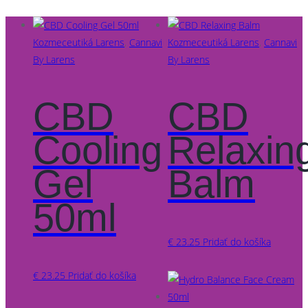
Kozmeceutiká Larens
,
Cannavi
Kozmeceutiká Larens
,
Cannavi
By Larens
By Larens
CBD
CBD
Cooling
Relaxin
Gel
Balm
50ml
€
23.25
Pridať do košíka
€
23.25
Pridať do košíka