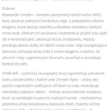
Zloženie:
Biopeptide Complex – komplex patentovaný spoločnosťou WellU,
ktorý obsahuje jedinečnú kombináciu oligo- a polypeptidov rybieho
kolagénu, ktoré zaisťujú okamžitú a dlhodobú hydratáciu všetkých
vrstiev kože. Efektom ich používania v kozmetike je pružné telo, výplň
rýh a nerovností pleti, zabraňujú tiež jej ochabovaniu. Peptidy
prenášajú aktívne zložky do hlbších vrstiev kože. Majú energetizujúce
vlastnosti, stimulujú bunky kože k tvorbe kolagénu a elastínu. Sú
užitočné v boji s pigmentovými škvrnami, zosvetľujú a vyrovnávajú
farebný tón pleti.
SYN®-AKE – syntetický neuropeptid, ktorý napodobňuje pôsobenie
toxínu obsiahnutého v haďom jede (Temple Viper) – známy ako
peptid s najsilnejším uvoľňujúcim účinkom na svaly. Neutralizuje
mikrosťahy svalových vlákien – inhibuje acetylcholínové receptory,
ktoré sa nachádzajú na povrchu svalových buniek – mechanizmus
pripomína účinky botulotoxínu (botoxový efekt). Znateľný účinok