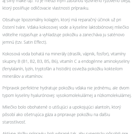
aj silný make-up. To je medzi iným zásluhou výživného ryžového oleja,
ktorý posilňuje odličovacie vlastnosti prípravku.
Obsahuje lipozomálny kolagén, ktorý má reparačný účinok už pri
čistení tváre. Vďaka kokosovej vode a kyseline laktobiónovej mliečko
viditeľne rozjasňuje a vyhladzuje pokožku a zanecháva ju saténovo
jemnú (tzv. Satin Effect).
Kokosová voda bohatá na minerály (draslík, vápnik, fosfor), vitamíny
skupiny B (B1, B2, B3, B5, B6), vitamín C a endogénne aminokyseliny
(fenylalanín, lyzín, tryptofán a histidín) osviežia pokožku kokteilom
minerálov a vitamínov.
Prípravok perfektne hydratuje pokožku vďaka nie jednému, ale dvom
typom kyseliny hyalurónovej: vysokomolekulárnej a nízkomolekulárnej.
Mliečko bolo obohatené o utišujúci a upokojujúci alantoín, ktorý
pôsobí ako ošetrujúca gáza a pripravuje pokožku na ďalšiu
starostlivosť.
Aktívne zložky prípravku boli vybrané tak, aby synergicky pôsobili pre