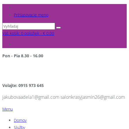
Prihlasovacie meno
Váš košík: 0 položiek -
€
0.00
Pon - Pia 8.30 - 16.00
po pracovnej dobe a v sobotu NA OBJEDNÁVKU
Volajte: 0915 973 645
jakubovaadela1@gmail.com salonkrasyjasmin26@gmail.com
Menu
Domov
Služby