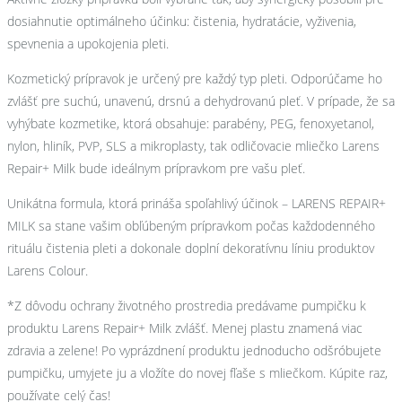
dosiahnutie optimálneho účinku: čistenia, hydratácie, vyživenia,
spevnenia a upokojenia pleti.
Kozmetický prípravok je určený pre každý typ pleti. Odporúčame ho
zvlášť pre suchú, unavenú, drsnú a dehydrovanú pleť. V prípade, že sa
vyhýbate kozmetike, ktorá obsahuje: parabény, PEG, fenoxyetanol,
nylon, hliník, PVP, SLS a mikroplasty, tak odličovacie mliečko Larens
Repair+ Milk bude ideálnym prípravkom pre vašu pleť.
Unikátna formula, ktorá prináša spoľahlivý účinok – LARENS REPAIR+
MILK sa stane vašim obľúbeným prípravkom počas každodenného
rituálu čistenia pleti a dokonale doplní dekoratívnu líniu produktov
Larens Colour.
*Z dôvodu ochrany životného prostredia predávame pumpičku k
produktu Larens Repair+ Milk zvlášť. Menej plastu znamená viac
zdravia a zelene! Po vyprázdnení produktu jednoducho odšróbujete
pumpičku, umyjete ju a vložíte do novej fľaše s mliečkom. Kúpite raz,
používate celý čas!