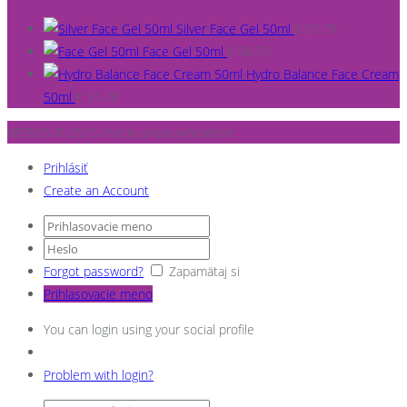
Silver Face Gel 50ml
€
51.79
Face Gel 50ml
€
58.73
Hydro Balance Face Cream
50ml
€
31.78
WEBOS © 2015 Všetky práva vyhradené
Prihlásiť
Create an Account
Forgot password?
Zapamätaj si
Prihlasovacie meno
You can login using your social profile
Problem with login?