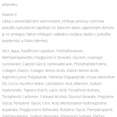
prípravku.
Vitamín E
Látka s antioxidačnými vlastnosťami, inhibuje procesy starnutia
pokožky spôsobené napríklad UV žiarením alebo cigaretovým dymom.
Je to vynikajúci faktor inhibujúci radikálnu oxidáciu lipidov v pokožke
(epidermis) a škáre (dermis).
INCI: Aqua, Paraffinum Liquidum, Triethylhexanoin,
Methylpropanediol, Polyglyceryl-6 Stearate, Glycerin, Isopropyl
Isostearate, Caprylyl Glycol, Isohexadecane, Phosphatidylcholine,
Collagen, Elastin, Collagen Amino Acids, Elastin Amino Acids,
Arginine/Lysine Polypeptide, Palmitoyl Oligopeptide, Oryza Sativa Bran
Oil, Cocos Nucifera Water, Lactobionic Acid, Allantoin, Sodium
Hyaluronate, Tapioca Starch, Lactic Acid, Tocopheryl Acetate,
Tocopherol, Carbomer, Cetearyl Alcohol, Glyceryl Stearate, Propylene
Glycol, Pentylene Glycol, Citric Acid, Methylsilanol Hydroxyproline
Aspartate, Polyglyceryl-6 Behenate, Butylene Glycol, Phenylpropanol,
Triethanolamine, Sodium Benzoate, Potassium Sorbate, Parfum