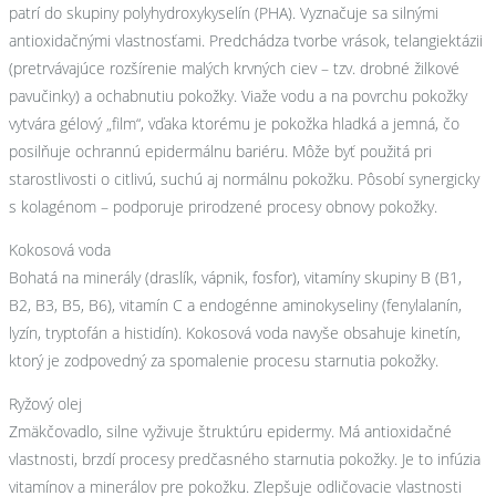
patrí do skupiny polyhydroxykyselín (PHA). Vyznačuje sa silnými
antioxidačnými vlastnosťami. Predchádza tvorbe vrások, telangiektázii
(pretrvávajúce rozšírenie malých krvných ciev – tzv. drobné žilkové
pavučinky) a ochabnutiu pokožky. Viaže vodu a na povrchu pokožky
vytvára gélový „film“, vďaka ktorému je pokožka hladká a jemná, čo
posilňuje ochrannú epidermálnu bariéru. Môže byť použitá pri
starostlivosti o citlivú, suchú aj normálnu pokožku. Pôsobí synergicky
s kolagénom – podporuje prirodzené procesy obnovy pokožky.
Kokosová voda
Bohatá na minerály (draslík, vápnik, fosfor), vitamíny skupiny B (B1,
B2, B3, B5, B6), vitamín C a endogénne aminokyseliny (fenylalanín,
lyzín, tryptofán a histidín). Kokosová voda navyše obsahuje kinetín,
ktorý je zodpovedný za spomalenie procesu starnutia pokožky.
Ryžový olej
Zmäkčovadlo, silne vyživuje štruktúru epidermy. Má antioxidačné
vlastnosti, brzdí procesy predčasného starnutia pokožky. Je to infúzia
vitamínov a minerálov pre pokožku. Zlepšuje odličovacie vlastnosti