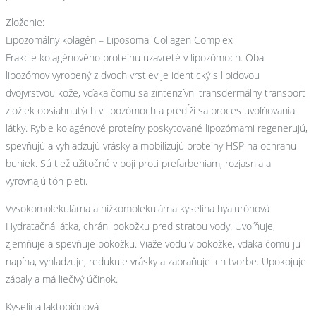
Zloženie:
Lipozomálny kolagén – Liposomal Collagen Complex
Frakcie kolagénového proteínu uzavreté v lipozómoch. Obal
lipozómov vyrobený z dvoch vrstiev je identický s lipidovou
dvojvrstvou kože, vďaka čomu sa zintenzívni transdermálny transport
zložiek obsiahnutých v lipozómoch a predĺži sa proces uvoľňovania
látky. Rybie kolagénové proteíny poskytované lipozómami regenerujú,
spevňujú a vyhladzujú vrásky a mobilizujú proteíny HSP na ochranu
buniek. Sú tiež užitočné v boji proti prefarbeniam, rozjasnia a
vyrovnajú tón pleti.
Vysokomolekulárna a nížkomolekulárna kyselina hyalurónová
Hydratačná látka, chráni pokožku pred stratou vody. Uvoľňuje,
zjemňuje a spevňuje pokožku. Viaže vodu v pokožke, vďaka čomu ju
napína, vyhladzuje, redukuje vrásky a zabraňuje ich tvorbe. Upokojuje
zápaly a má liečivý účinok.
Kyselina laktobiónová