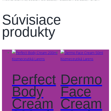
Súvisiace
produkty
Kozmeceutiká Larens
Kozmeceutiká Larens
Perfect
Dermo
Body
Face
Cream
Cream