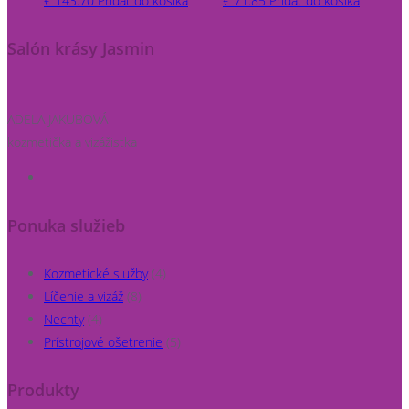
€
143.70
Pridať do košíka
€
71.85
Pridať do košíka
Salón krásy Jasmin
ADELA JAKUBOVÁ
kozmetička a vizážistka
Ponuka služieb
Kozmetické služby
(4)
Líčenie a vizáž
(8)
Nechty
(4)
Prístrojové ošetrenie
(5)
Produkty