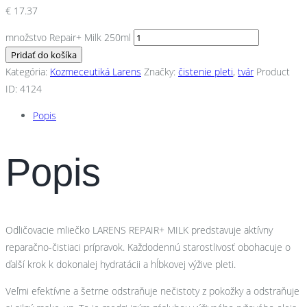
€
17.37
množstvo Repair+ Milk 250ml
Pridať do košíka
Kategória:
Kozmeceutiká Larens
Značky:
čistenie pleti
,
tvár
Product
ID:
4124
Popis
Popis
Odličovacie mliečko LARENS REPAIR+ MILK predstavuje aktívny
reparačno-čistiaci prípravok. Každodennú starostlivosť obohacuje o
ďalší krok k dokonalej hydratácii a hĺbkovej výžive pleti.
Veľmi efektívne a šetrne odstraňuje nečistoty z pokožky a odstraňuje