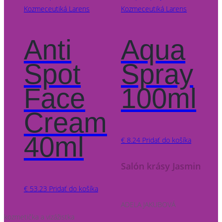
Kozmeceutiká Larens
Kozmeceutiká Larens
Anti
Aqua
Spot
Spray
Face
100ml
Cream
40ml
€
8.24
Pridať do košíka
Salón krásy Jasmin
€
53.23
Pridať do košíka
ADELA JAKUBOVÁ
kozmetička a vizážistka