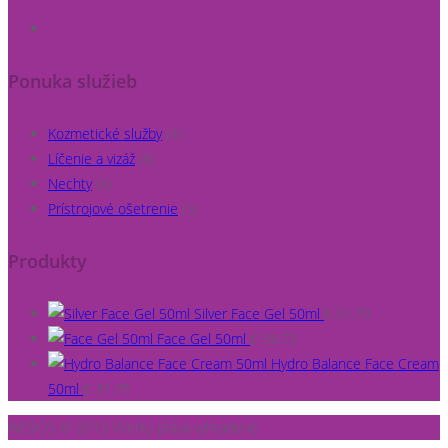
Ponuka služieb
Kozmetické služby
(4)
Líčenie a vizáž
(8)
Nechty
(4)
Prístrojové ošetrenie
(5)
Produkty
Silver Face Gel 50ml
€
51.79
Face Gel 50ml
€
58.73
Hydro Balance Face Cream
50ml
€
31.78
WEBOS © 2015 Všetky práva vyhradené