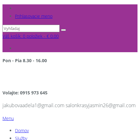
Prihlasovacie meno
Váš košík: 0 položiek -
€
0.00
Pon - Pia 8.30 - 16.00
po pracovnej dobe a v sobotu NA OBJEDNÁVKU
Volajte: 0915 973 645
jakubovaadela1@gmail.com salonkrasyjasmin26@gmail.com
Menu
Domov
Služby