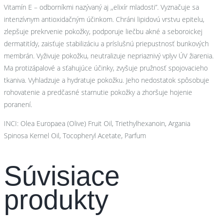
Vitamín E – odborníkmi nazývaný aj ,,elixír mladosti”. Vyznačuje sa
intenzívnym antioxidačným účinkom. Chráni lipidovú vrstvu epitelu,
zlepšuje prekrvenie pokožky, podporuje liečbu akné a seboroickej
dermatitídy, zaisťuje stabilizáciu a príslušnú priepustnosť bunkových
membrán. Vyživuje pokožku, neutralizuje nepriaznivý vplyv ÚV žiarenia.
Ma protizápalové a sťahujúce účinky, zvyšuje pružnosť spojovacieho
tkaniva. Vyhladzuje a hydratuje pokožku. Jeho nedostatok spôsobuje
rohovatenie a predčasné starnutie pokožky a zhoršuje hojenie
poranení.
INCI: Olea Europaea (Olive) Fruit Oil, Triethylhexanoin, Argania
Spinosa Kernel Oil, Tocopheryl Acetate, Parfum
Súvisiace
produkty