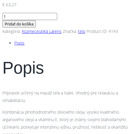
€
63.27
množstvo
Massage
Pridať do košíka
Oil
Kategória:
Kozmeceutiká Larens
Značka:
telo
Product ID:
4143
400ml
Popis
Popis
Prípravok určený na masáž tela a tváre. Vhodný pre relaxáciu a
rehabilitáciu.
Kombinácia plnohodnotného olivového oleja, vysoko kvalitného
arganového oleja a vitamínu E, ktorý je známy svojimi blahodarnými
účinkami, poskytuje intenzívnu výživu, pružnosť, hebkosť a okamžitú