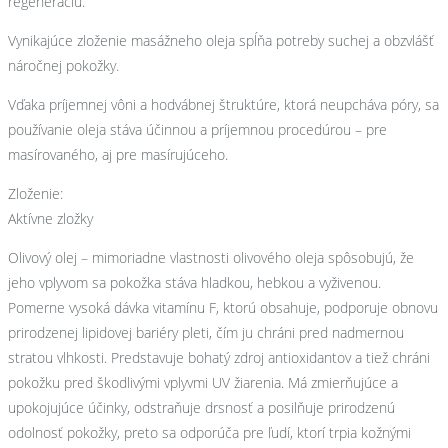
regeneráciu.
Vynikajúce zloženie masážneho oleja spĺňa potreby suchej a obzvlášť
náročnej pokožky.
Vďaka príjemnej vôni a hodvábnej štruktúre, ktorá neupcháva póry, sa
používanie oleja stáva účinnou a príjemnou procedúrou – pre
masírovaného, aj pre masírujúceho.
Zloženie:
Aktívne zložky
Olivový olej – mimoriadne vlastnosti olivového oleja spôsobujú, že
jeho vplyvom sa pokožka stáva hladkou, hebkou a vyživenou.
Pomerne vysoká dávka vitamínu F, ktorú obsahuje, podporuje obnovu
prirodzenej lipidovej bariéry pleti, čím ju chráni pred nadmernou
stratou vlhkosti. Predstavuje bohatý zdroj antioxidantov a tiež chráni
pokožku pred škodlivými vplyvmi UV žiarenia. Má zmierňujúce a
upokojujúce účinky, odstraňuje drsnosť a posilňuje prirodzenú
odolnosť pokožky, preto sa odporúča pre ľudí, ktorí trpia kožnými