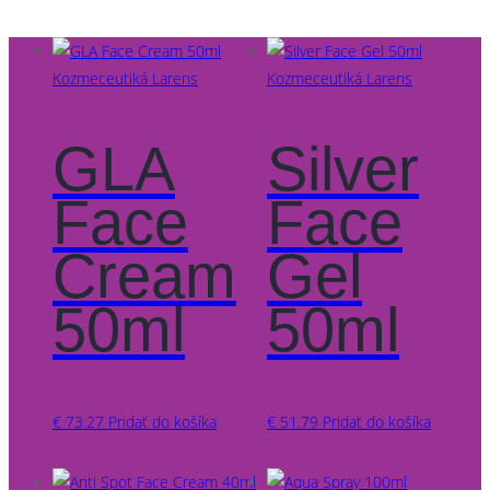
Kozmeceutiká Larens
Kozmeceutiká Larens
GLA
Silver
Face
Face
Cream
Gel
50ml
50ml
€
73.27
Pridať do košíka
€
51.79
Pridať do košíka