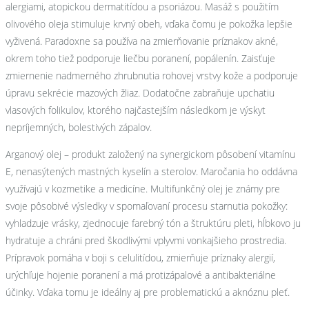
alergiami, atopickou dermatitídou a psoriázou. Masáž s použitím
olivového oleja stimuluje krvný obeh, vďaka čomu je pokožka lepšie
vyživená. Paradoxne sa používa na zmierňovanie príznakov akné,
okrem toho tiež podporuje liečbu poranení, popálenín. Zaisťuje
zmiernenie nadmerného zhrubnutia rohovej vrstvy kože a podporuje
úpravu sekrécie mazových žliaz. Dodatočne zabraňuje upchatiu
vlasových folikulov, ktorého najčastejším následkom je výskyt
nepríjemných, bolestivých zápalov.
Arganový olej – produkt založený na synergickom pôsobení vitamínu
E, nenasýtených mastných kyselín a sterolov. Maročania ho oddávna
využívajú v kozmetike a medicíne. Multifunkčný olej je známy pre
svoje pôsobivé výsledky v spomaľovaní procesu starnutia pokožky:
vyhladzuje vrásky, zjednocuje farebný tón a štruktúru pleti, hĺbkovo ju
hydratuje a chráni pred škodlivými vplyvmi vonkajšieho prostredia.
Prípravok pomáha v boji s celulitídou, zmierňuje príznaky alergií,
urýchľuje hojenie poranení a má protizápalové a antibakteriálne
účinky. Vďaka tomu je ideálny aj pre problematickú a aknóznu pleť.