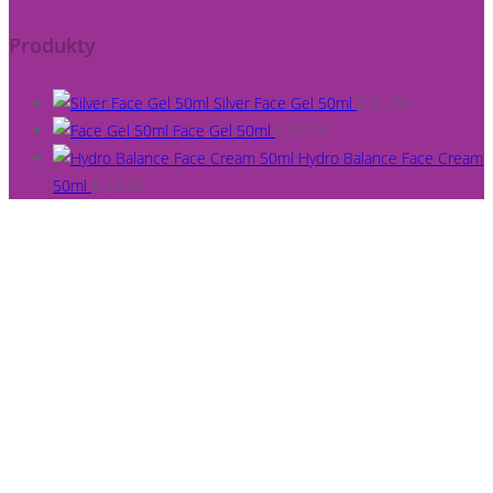
Produkty
Silver Face Gel 50ml
€
51.79
Face Gel 50ml
€
58.73
Hydro Balance Face Cream
50ml
€
31.78