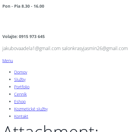
Pon - Pia 8.30 - 16.00
po pracovnej dobe a v sobotu NA OBJEDNÁVKU
Volajte: 0915 973 645
jakubovaadela1@gmail.com salonkrasyjasmin26@gmail.com
Menu
Domov
Služby
Portfolio
Cenník
Eshop
Kozmetické služby
Kontakt