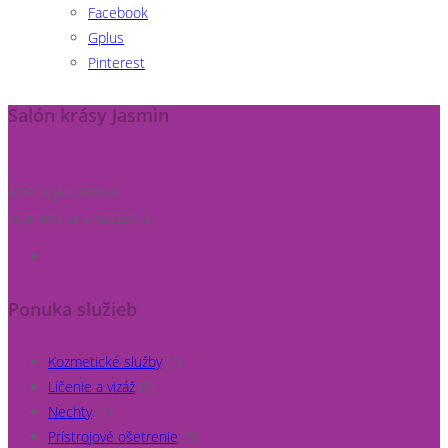
Facebook
Gplus
Pinterest
Salón krásy Jasmin
ADELA JAKUBOVÁ
kozmetička a vizážistka
Ponuka služieb
Kozmetické služby
(4)
Líčenie a vizáž
(8)
Nechty
(4)
Prístrojové ošetrenie
(5)