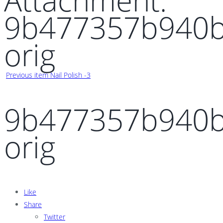
Attachment:
9b477357b940b
orig
Previous item
Nail Polish -3
9b477357b940b
orig
Like
Share
Twitter