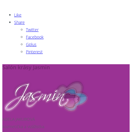
Like
Share
Twitter
Facebook
Gplus
Pinterest
Salón krásy Jasmin
ADELA JAKUBOVÁ
kozmetička a vizážistka