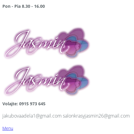
Pon - Pia 8.30 - 16.00
po pracovnej dobe a v sobotu NA OBJEDNÁVKU
Volajte: 0915 973 645
jakubovaadela1@gmail.com salonkrasyjasmin26@gmail.com
Menu