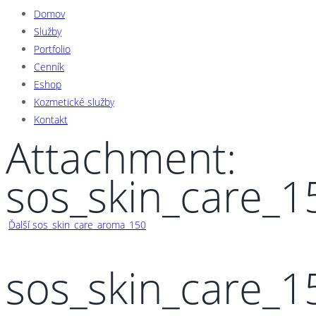
Domov
Služby
Portfolio
Cenník
Eshop
Kozmetické služby
Kontakt
Attachment:
sos_skin_care_1
Ďalší
sos_skin_care_aroma_150
sos_skin_care_1