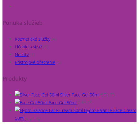
Ponuka služieb
Kozmetické služby
(4)
Líčenie a vizáž
(8)
Nechty
(4)
Prístrojové ošetrenie
(5)
Produkty
Silver Face Gel 50ml
€
51.79
Face Gel 50ml
€
58.73
Hydro Balance Face Cream
50ml
€
31.78